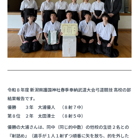
令和８年度 新潟県護国神社春季奉納武道大会弓道競技 高校の部
結果報告です。
優勝 ３年 大浦優人 （８射７中）
第８位 ２年 太田湊士 （８射５中）
優勝の大浦さんは、同中（同じ的中数）の他校の生徒２名との
『射詰め』（選手が１人１射ずつ順番に矢を放ち、的を外した